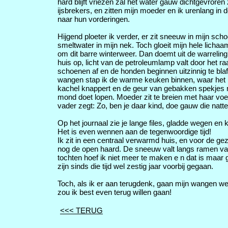
hard blijft vriezen zal het water gauw dichtgevrore
ijsbrekers, en zitten mijn moeder en ik urenlang in d
naar hun vorderingen.
Hijgend ploeter ik verder, er zit sneeuw in mijn sch
smeltwater in mijn nek. Toch gloeit mijn hele lichaa
om dit barre winterweer. Dan doemt uit de warrelin
huis op, licht van de petroleumlamp valt door het r
schoenen af en de honden beginnen uitzinnig te bla
wangen stap ik de warme keuken binnen, waar het h
kachel knappert en de geur van gebakken spekjes 
mond doet lopen. Moeder zit te breien met haar voe
vader zegt: Zo, ben je daar kind, doe gauw die natte 
Op het journaal zie je lange files, gladde wegen e
Het is even wennen aan de tegenwoordige tijd!
Ik zit in een centraal verwarmd huis, en voor de gez
nog de open haard. De sneeuw valt langs ramen va
tochten hoef ik niet meer te maken e n dat is maar 
zijn sinds die tijd wel zestig jaar voorbij gegaan.
Toch, als ik er aan terugdenk, gaan mijn wangen we
zou ik best even terug willen gaan!
<<< TERUG