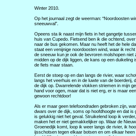
Winter 2010.
Op het journaal zegt de weerman: “Noordoosten wi
sneeuwval”.
Opeens sta ik naast mijn fiets in het gangetje tuss
huis van Cupedo. Fietsend ben ik die ochtend, over 
naar de bus gekomen. Maar nu heeft het de hele d
staat een venijnige noordoosten wind, waar ik rech
de sneeuw kun je ook de bevroren molshopen niet 
midden op de dijk liggen, de kans op een duikeling is
de fiets maar staan.
Eerst de stoep op en dan langs de rivier, waar schot
langs het veerhuis en in de luwte van de boerderij, d
de dijk op. Dwarrelende vlokken striemen in mijn gez
hand voor ogen, maar dat is niet erg, er is maar een
gewoon rechtdoor!
Als er maar geen telefoondraden gebroken zijn, wan
dwars over de dijk, soms op hoofdhoogte en dat is g
is gelukkig niet het geval. Struikelend loop ik verde
maken het er niet gemakkelijker op. Waar de Nieuwe
Groenedijk komt, loop ik weer langs de rivier, ik ho
ijsschotsen tegen elkaar botsen en om elkaar heen 